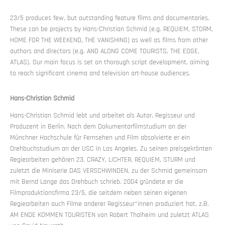
23/5 produces few, but outstanding feature films and documentaries.
These can be projects by Hans-Christian Schmid (e.g. REQUIEM, STORM,
HOME FOR THE WEEKEND, THE VANISHING) as well as films from other
authors and directors (e.g. AND ALONG COME TOURISTS, THE EDGE,
ATLAS). Our main focus is set on thorough script development, aiming
to reach significant cinema and television art-house audiences.
Hans-Christian Schmid
Hans-Christian Schmid lebt und arbeitet als Autor, Regisseur und
Produzent in Berlin. Nach dem Dokumentarfilmstudium an der
Münchner Hochschule für Fernsehen und Film absolvierte er ein
Drehbuchstudium an der USC in Los Angeles. Zu seinen preisgekrönten
Regiearbeiten gehören 23, CRAZY, LICHTER, REQUIEM, STURM und
zuletzt die Miniserie DAS VERSCHWINDEN, zu der Schmid gemeinsam
mit Bernd Lange das Drehbuch schrieb. 2004 gründete er die
Filmproduktionsfirma 23/5, die seitdem neben seinen eigenen
Regiearbeiten auch Filme anderer Regisseur*innen produziert hat, z.B.
AM ENDE KOMMEN TOURISTEN von Robert Thalheim und zuletzt ATLAS