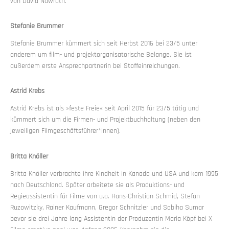
von David Nawrath.
Stefanie Brummer
Stefanie Brummer kümmert sich seit Herbst 2016 bei 23/5 unter
anderem um film- und projektorganisatorische Belange. Sie ist
außerdem erste Ansprechpartnerin bei Stoffeinreichungen.
Astrid Krebs
Astrid Krebs ist als »feste Freie« seit April 2015 für 23/5 tätig und
kümmert sich um die Firmen- und Projektbuchhaltung (neben den
jeweiligen Filmgeschäftsführer*innen).
Britta Knöller
Britta Knöller verbrachte ihre Kindheit in Kanada und USA und kam 1995
nach Deutschland. Später arbeitete sie als Produktions- und
Regieassistentin für Filme von u.a. Hans-Christian Schmid, Stefan
Ruzowitzky, Rainer Kaufmann, Gregor Schnitzler und Sabiha Sumar
bevor sie drei Jahre lang Assistentin der Produzentin Maria Köpf bei X