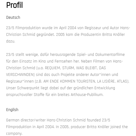
Profil
Deutsch
23/5 Filmproduktion wurde im April 2004 von Regisseur und Autor Hans-
Christian Schmid gegründet. 2005 kam die Produzentin Britta Knöller
dazu.
23/5 stellt wenige, dafür herausragende Spiel- und Dokumentarfilme
für den Einsatz im Kino und Fernsehen her. Neben Filmen von Hans-
Christian Schmid (u.a. REQUIEM, STURM, WAS BLEIBT, DAS
VERSCHWINDEN) sind das auch Projekte anderer Autor*innen und
Regisseur*innen (z.B. AM ENDE KOMMEN TOURISTEN, LA LISIÈRE, ATLAS).
Unser Schwerpunkt liegt dabei auf der gründlichen Entwicklung
anspruchsvoller Stoffe für ein breites Arthouse-Publikum.
English
German director/writer Hans-Christian Schmid founded 23/5
Filmproduktion in April 2004. In 2005, producer Britta Knöller joined the
company.