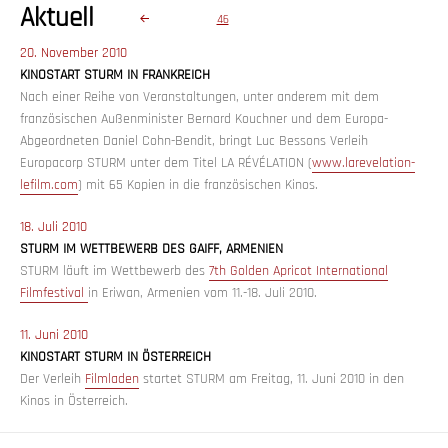
Seitennummerierung
Aktuell
SEITE
46
der
Beiträge
Veröffentlicht
20. November 2010
am
KINOSTART STURM IN FRANKREICH
Nach einer Reihe von Veranstaltungen, unter anderem mit dem
französischen Außenminister Bernard Kouchner und dem Europa-
Abgeordneten Daniel Cohn-Bendit, bringt Luc Bessons Verleih
Europacorp STURM unter dem Titel LA RÉVÉLATION (
www.larevelation-
lefilm.com
) mit 65 Kopien in die französischen Kinos.
Veröffentlicht
18. Juli 2010
am
STURM IM WETTBEWERB DES GAIFF, ARMENIEN
STURM läuft im Wettbewerb des
7th Golden Apricot International
Filmfestival
in Eriwan, Armenien vom 11.-18. Juli 2010.
Veröffentlicht
11. Juni 2010
am
KINOSTART STURM IN ÖSTERREICH
Der Verleih
Filmladen
startet STURM am Freitag, 11. Juni 2010 in den
Kinos in Österreich.