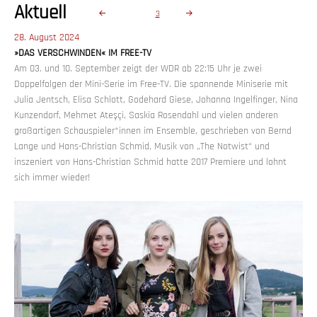
Seitennummerierung
Aktuell
SEITE
3
der
Beiträge
Veröffentlicht
28. August 2024
am
»DAS VERSCHWINDEN« IM FREE-TV
Am 03. und 10. September zeigt der WDR ab 22:15 Uhr je zwei
Doppelfolgen der Mini-Serie im Free-TV. Die spannende Miniserie mit
Julia Jentsch, Elisa Schlott, Godehard Giese, Johanna Ingelfinger, Nina
Kunzendorf, Mehmet Ateşçi, Saskia Rosendahl und vielen anderen
großartigen Schauspieler*innen im Ensemble, geschrieben von Bernd
Lange und Hans-Christian Schmid, Musik von „The Notwist“ und
inszeniert von Hans-Christian Schmid hatte 2017 Premiere und lohnt
sich immer wieder!