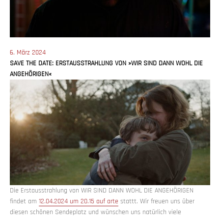
Veröffentlicht
6. März 2024
am
SAVE THE DATE: ERSTAUSSTRAHLUNG VON »WIR SIND DANN WOHL DIE
ANGEHÖRIGEN«
Die Erstausstrahlung von WIR SIND DANN WOHL DIE ANGEHÖRIGEN
findet am
12.04.2024 um 20.15 auf arte
stattt. Wir freuen uns über
diesen schönen Sendeplatz und wünschen uns natürlich viele