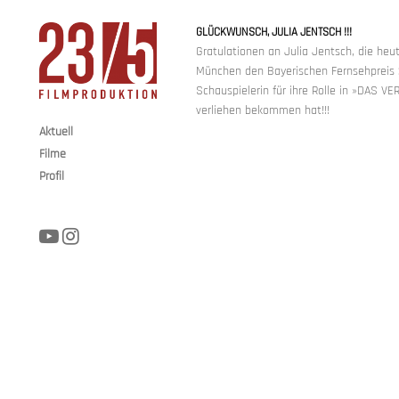
GLÜCKWUNSCH, JULIA JENTSCH !!!
Gratulationen an Julia Jentsch, die heu
München den Bayerischen Fernsehpreis 
Schauspielerin für ihre Rolle in »DAS 
verliehen bekommen hat!!!
23/5 FILMPRODUKTION
Aktuell
Filme
Profil