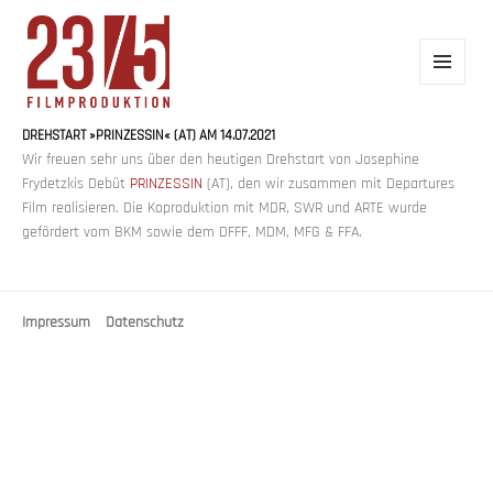
MENÜ
UND
WIDGETS
DREHSTART »PRINZESSIN« (AT) AM 14.07.2021
23/5 FILMPRODUKTION
Wir freuen sehr uns über den heutigen Drehstart von Josephine
Frydetzkis Debüt
PRINZESSIN
(AT), den wir zusammen mit Departures
Film realisieren. Die Koproduktion mit MDR, SWR und ARTE wurde
gefördert vom BKM sowie dem DFFF, MDM, MFG & FFA.
Impressum
Datenschutz