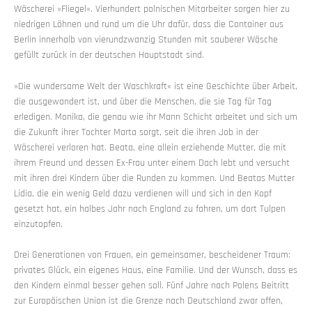
Wäscherei »Fliegel«. Vierhundert polnischen Mitarbeiter sorgen hier zu
niedrigen Löhnen und rund um die Uhr dafür, dass die Container aus
Berlin innerhalb von vierundzwanzig Stunden mit sauberer Wäsche
gefüllt zurück in der deutschen Hauptstadt sind.
»Die wundersame Welt der Waschkraft« ist eine Geschichte über Arbeit,
die ausgewandert ist, und über die Menschen, die sie Tag für Tag
erledigen. Monika, die genau wie ihr Mann Schicht arbeitet und sich um
die Zukunft ihrer Tochter Marta sorgt, seit die ihren Job in der
Wäscherei verloren hat. Beata, eine allein erziehende Mutter, die mit
ihrem Freund und dessen Ex-Frau unter einem Dach lebt und versucht
mit ihren drei Kindern über die Runden zu kommen. Und Beatas Mutter
Lidia, die ein wenig Geld dazu verdienen will und sich in den Kopf
gesetzt hat, ein halbes Jahr nach England zu fahren, um dort Tulpen
einzutopfen.
Drei Generationen von Frauen, ein gemeinsamer, bescheidener Traum:
privates Glück, ein eigenes Haus, eine Familie. Und der Wunsch, dass es
den Kindern einmal besser gehen soll. Fünf Jahre nach Polens Beitritt
zur Europäischen Union ist die Grenze nach Deutschland zwar offen,