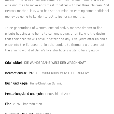
wife and tries to make ends meet together with her three children. And
Beata’s mother Lidia, who has set her mind on earning some additional
money by going to London to pot tulips for six months.
Three generations of women, one collective, modest dream: to find
private happiness, a home to call one’s own, a family. And the desire
that their children will have it better one day. Five years after Poland’s
entry into the European Union the borders to Germany are open, but
the shining world of Berlin’s five-star-hotels is still a far cry away.
Originaltitel:
DIE WUNDERSAME WELT DER WASCHKRAFT
Internationaler Titel:
THE WONDROUS WORLD OF LAUNDRY
Buch und Regie:
Hans-Christian Schmid
Herstellungsland und -jahr:
Deutschland 2009
Eine
23/5 Filmproduktion