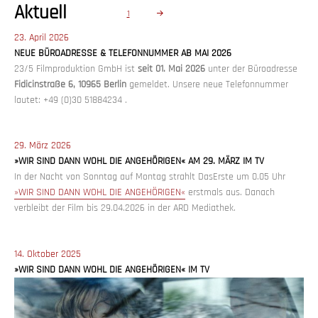
Seitennummerierung
Aktuell
SEITE
1
der
Beiträge
Veröffentlicht
23. April 2026
am
NEUE BÜROADRESSE & TELEFONNUMMER AB MAI 2026
23/5 Filmproduktion GmbH ist
seit 01. Mai 2026
unter der Büroadresse
Fidicinstraße 6, 10965 Berlin
gemeldet. Unsere neue Telefonnummer
lautet: +49 (0)30 51884234 .
Veröffentlicht
29. März 2026
am
»WIR SIND DANN WOHL DIE ANGEHÖRIGEN« AM 29. MÄRZ IM TV
In der Nacht von Sonntag auf Montag strahlt DasErste um 0.05 Uhr
»WIR SIND DANN WOHL DIE ANGEHÖRIGEN«
erstmals aus. Danach
verbleibt der Film bis 29.04.2026 in der ARD Mediathek.
Veröffentlicht
14. Oktober 2025
am
»WIR SIND DANN WOHL DIE ANGEHÖRIGEN« IM TV